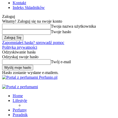
Kontakt
Indeks Składników
Zaloguj
Witamy! Zaloguj się na swoje konto
Twoja nazwa użytkownika
Twoje hasło
Zapomniałeś hasła? sprowadź pomoc
Polityka prywatności
Odzyskiwanie hasła
Odzyskaj swoje hasło
Twój e-mail
Hasło zostanie wysłane e-mailem.
Perfunio.pl
Home
Lifestyle
Perfumy
Poradnik