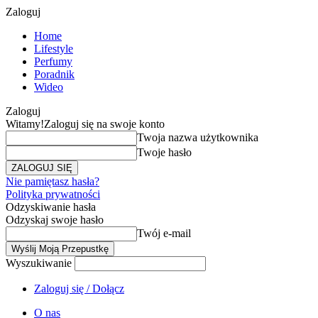
Zaloguj
Home
Lifestyle
Perfumy
Poradnik
Wideo
Zaloguj
Witamy!
Zaloguj się na swoje konto
Twoja nazwa użytkownika
Twoje hasło
Nie pamiętasz hasła?
Polityka prywatności
Odzyskiwanie hasła
Odzyskaj swoje hasło
Twój e-mail
Wyszukiwanie
Zaloguj się / Dołącz
O nas