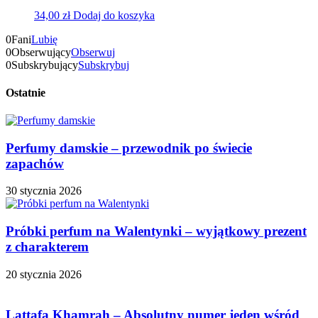
34,00
zł
Dodaj do koszyka
0
Fani
Lubię
0
Obserwujący
Obserwuj
0
Subskrybujący
Subskrybuj
Ostatnie
Perfumy damskie – przewodnik po świecie
zapachów
30 stycznia 2026
Próbki perfum na Walentynki – wyjątkowy prezent
z charakterem
20 stycznia 2026
Lattafa Khamrah – Absolutny numer jeden wśród