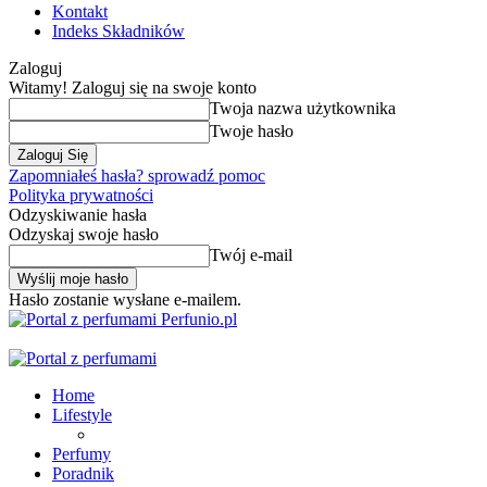
Kontakt
Indeks Składników
Zaloguj
Witamy! Zaloguj się na swoje konto
Twoja nazwa użytkownika
Twoje hasło
Zapomniałeś hasła? sprowadź pomoc
Polityka prywatności
Odzyskiwanie hasła
Odzyskaj swoje hasło
Twój e-mail
Hasło zostanie wysłane e-mailem.
Perfunio.pl
Home
Lifestyle
Perfumy
Poradnik