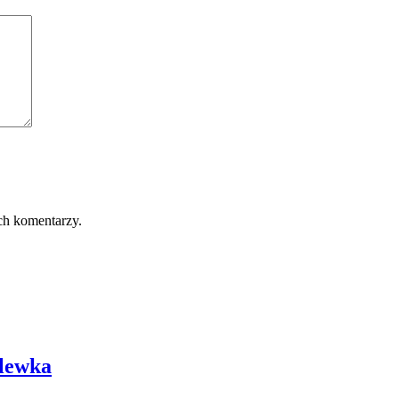
ch komentarzy.
dlewka