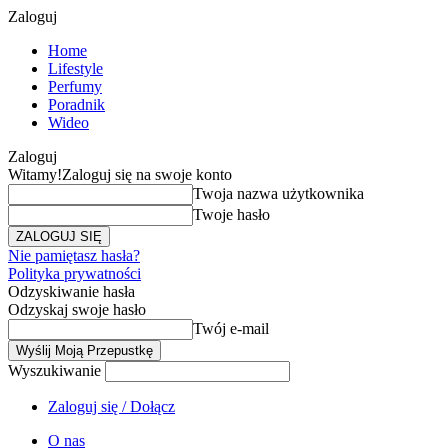
Zaloguj
Home
Lifestyle
Perfumy
Poradnik
Wideo
Zaloguj
Witamy!
Zaloguj się na swoje konto
Twoja nazwa użytkownika
Twoje hasło
Nie pamiętasz hasła?
Polityka prywatności
Odzyskiwanie hasła
Odzyskaj swoje hasło
Twój e-mail
Wyszukiwanie
Zaloguj się / Dołącz
O nas