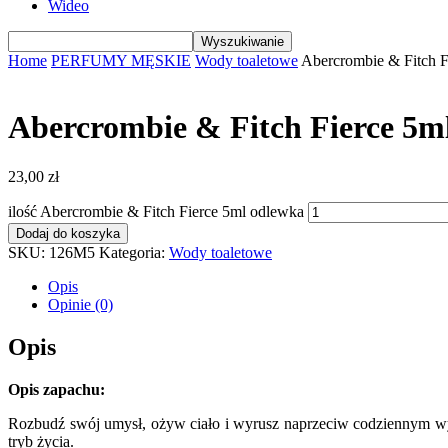
Wideo
Home
PERFUMY MĘSKIE
Wody toaletowe
Abercrombie & Fitch F
Abercrombie & Fitch Fierce 5m
23,00
zł
ilość Abercrombie & Fitch Fierce 5ml odlewka
Dodaj do koszyka
SKU:
126M5
Kategoria:
Wody toaletowe
Opis
Opinie (0)
Opis
Opis zapachu:
Rozbudź swój umysł, ożyw ciało i wyrusz naprzeciw codziennym wy
tryb życia.