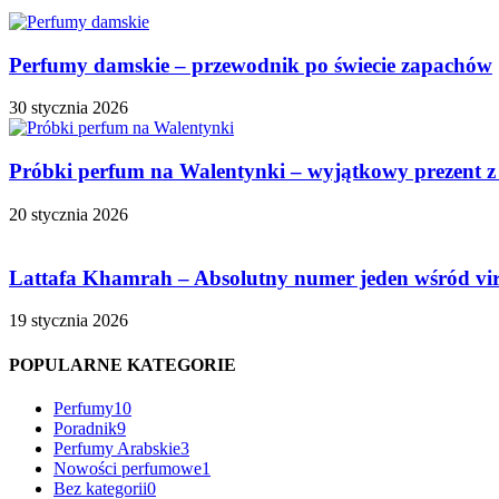
Perfumy damskie – przewodnik po świecie zapachów
30 stycznia 2026
Próbki perfum na Walentynki – wyjątkowy prezent z
20 stycznia 2026
Lattafa Khamrah – Absolutny numer jeden wśród vi
19 stycznia 2026
POPULARNE KATEGORIE
Perfumy
10
Poradnik
9
Perfumy Arabskie
3
Nowości perfumowe
1
Bez kategorii
0