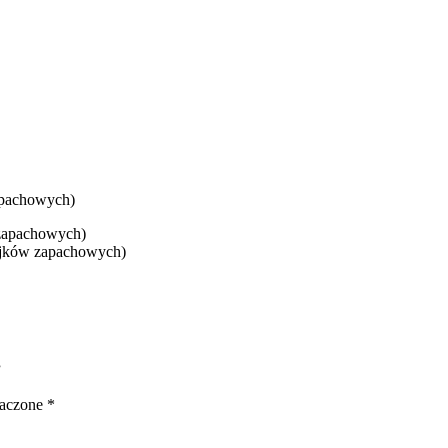
apachowych)
 zapachowych)
ejków zapachowych)
”
naczone
*