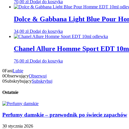
70,00
zł
Dodaj do koszyka
Dolce & Gabbana Light Blue Pour H
34,00
zł
Dodaj do koszyka
Chanel Allure Homme Sport EDT 10m
76,00
zł
Dodaj do koszyka
0
Fani
Lubię
0
Obserwujący
Obserwuj
0
Subskrybujący
Subskrybuj
Ostatnie
Perfumy damskie – przewodnik po świecie zapachów
30 stycznia 2026