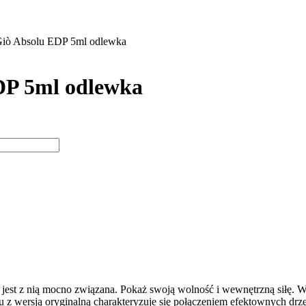
Giò Absolu EDP 5ml odlewka
DP 5ml odlewka
e i jest z nią mocno związana. Pokaż swoją wolność i wewnętrzną sił
 z wersją oryginalną charakteryzuje się połączeniem efektownych dr