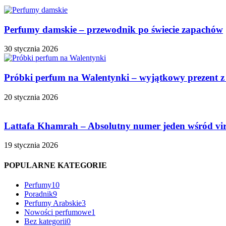
Perfumy damskie – przewodnik po świecie zapachów
30 stycznia 2026
Próbki perfum na Walentynki – wyjątkowy prezent z
20 stycznia 2026
Lattafa Khamrah – Absolutny numer jeden wśród vi
19 stycznia 2026
POPULARNE KATEGORIE
Perfumy
10
Poradnik
9
Perfumy Arabskie
3
Nowości perfumowe
1
Bez kategorii
0