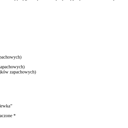
apachowych)
 zapachowych)
ejków zapachowych)
dlewka”
naczone
*