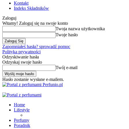
Kontakt
Indeks Składników
Zaloguj
Witamy! Zaloguj się na swoje konto
Twoja nazwa użytkownika
Twoje hasło
Zapomniałeś hasła? sprowadź pomoc
Polityka prywatności
Odzyskiwanie hasła
Odzyskaj swoje hasło
Twój e-mail
Hasło zostanie wysłane e-mailem.
Perfunio.pl
Home
Lifestyle
Perfumy
Poradnik