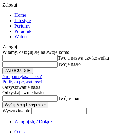
Zaloguj
Home
Lifestyle
Perfumy
Poradnik
Wideo
Zaloguj
Witamy!
Zaloguj się na swoje konto
Twoja nazwa użytkownika
Twoje hasło
Nie pamiętasz hasła?
Polityka prywatności
Odzyskiwanie hasła
Odzyskaj swoje hasło
Twój e-mail
Wyszukiwanie
Zaloguj się / Dołącz
O nas