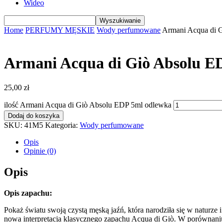
Wideo
Home
PERFUMY MĘSKIE
Wody perfumowane
Armani Acqua di 
Armani Acqua di Giò Absolu E
25,00
zł
ilość Armani Acqua di Giò Absolu EDP 5ml odlewka
Dodaj do koszyka
SKU:
41M5
Kategoria:
Wody perfumowane
Opis
Opinie (0)
Opis
Opis zapachu:
Pokaż światu swoją czystą męską jaźń, która narodziła się w naturz
nowa interpretacja klasycznego zapachu Acqua di Giò. W porównaniu