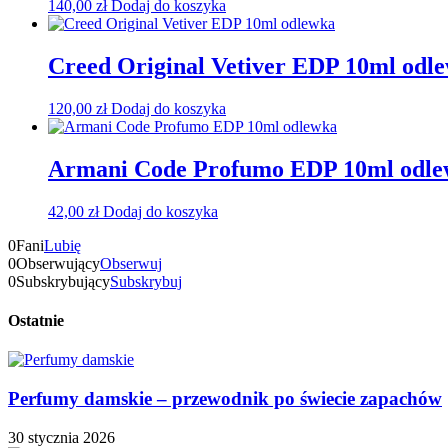
140,00
zł
Dodaj do koszyka
Creed Original Vetiver EDP 10ml odl
120,00
zł
Dodaj do koszyka
Armani Code Profumo EDP 10ml odl
42,00
zł
Dodaj do koszyka
0
Fani
Lubię
0
Obserwujący
Obserwuj
0
Subskrybujący
Subskrybuj
Ostatnie
Perfumy damskie – przewodnik po świecie zapachów
30 stycznia 2026