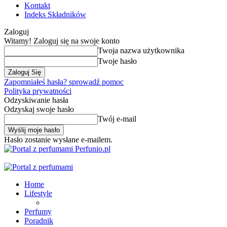
Kontakt
Indeks Składników
Zaloguj
Witamy! Zaloguj się na swoje konto
Twoja nazwa użytkownika
Twoje hasło
Zapomniałeś hasła? sprowadź pomoc
Polityka prywatności
Odzyskiwanie hasła
Odzyskaj swoje hasło
Twój e-mail
Hasło zostanie wysłane e-mailem.
Perfunio.pl
Home
Lifestyle
Perfumy
Poradnik