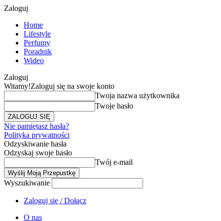
Zaloguj
Home
Lifestyle
Perfumy
Poradnik
Wideo
Zaloguj
Witamy!
Zaloguj się na swoje konto
Twoja nazwa użytkownika
Twoje hasło
Nie pamiętasz hasła?
Polityka prywatności
Odzyskiwanie hasła
Odzyskaj swoje hasło
Twój e-mail
Wyszukiwanie
Zaloguj się / Dołącz
O nas