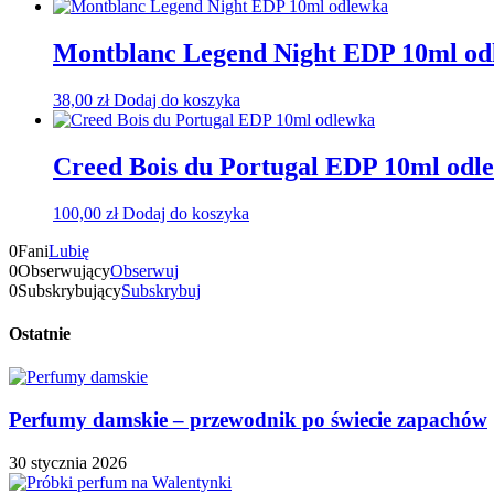
Montblanc Legend Night EDP 10ml od
38,00
zł
Dodaj do koszyka
Creed Bois du Portugal EDP 10ml odl
100,00
zł
Dodaj do koszyka
0
Fani
Lubię
0
Obserwujący
Obserwuj
0
Subskrybujący
Subskrybuj
Ostatnie
Perfumy damskie – przewodnik po świecie zapachów
30 stycznia 2026