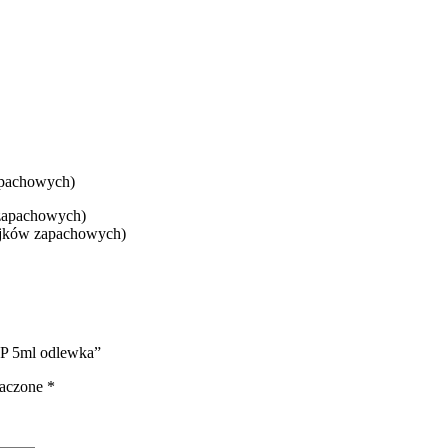
apachowych)
 zapachowych)
ejków zapachowych)
DP 5ml odlewka”
naczone
*