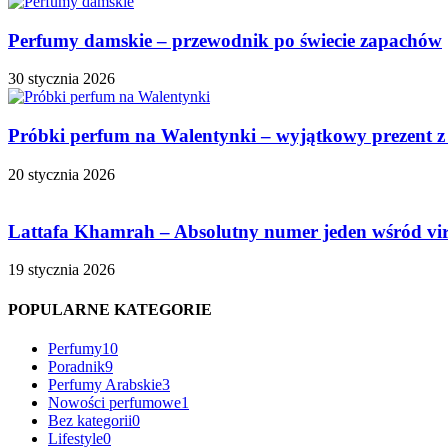
Perfumy damskie – przewodnik po świecie zapachów
30 stycznia 2026
Próbki perfum na Walentynki – wyjątkowy prezent z
20 stycznia 2026
Lattafa Khamrah – Absolutny numer jeden wśród vi
19 stycznia 2026
POPULARNE KATEGORIE
Perfumy
10
Poradnik
9
Perfumy Arabskie
3
Nowości perfumowe
1
Bez kategorii
0
Lifestyle
0