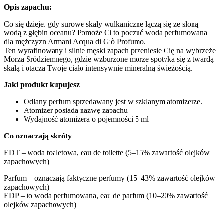
Opis zapachu:
Co się dzieje, gdy surowe skały wulkaniczne łączą się ze słoną
wodą z głębin oceanu? Pomoże Ci to poczuć woda perfumowana
dla mężczyzn Armani Acqua di Giò Profumo.
Ten wyrafinowany i silnie męski zapach przeniesie Cię na wybrzeże
Morza Śródziemnego, gdzie wzburzone morze spotyka się z twardą
skałą i otacza Twoje ciało intensywnie mineralną świeżością.
Jaki produkt kupujesz
Odlany perfum sprzedawany jest w szklanym atomizerze.
Atomizer posiada nazwę zapachu
Wydajność atomizera o pojemności 5 ml
Co oznaczają skróty
EDT – woda toaletowa, eau de toilette (5–15% zawartość olejków
zapachowych)
Parfum – oznaczają faktyczne perfumy (15–43% zawartość olejków
zapachowych)
EDP – to woda perfumowana, eau de parfum (10–20% zawartość
olejków zapachowych)