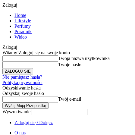
Zaloguj
Home
Lifestyle
Perfumy
Poradnik
Wideo
Zaloguj
Witamy!
Zaloguj się na swoje konto
Twoja nazwa użytkownika
Twoje hasło
Nie pamiętasz hasła?
Polityka prywatności
Odzyskiwanie hasła
Odzyskaj swoje hasło
Twój e-mail
Wyszukiwanie
Zaloguj się / Dołącz
O nas