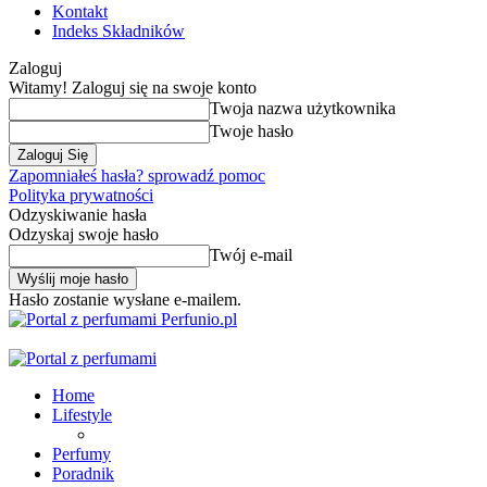
Kontakt
Indeks Składników
Zaloguj
Witamy! Zaloguj się na swoje konto
Twoja nazwa użytkownika
Twoje hasło
Zapomniałeś hasła? sprowadź pomoc
Polityka prywatności
Odzyskiwanie hasła
Odzyskaj swoje hasło
Twój e-mail
Hasło zostanie wysłane e-mailem.
Perfunio.pl
Home
Lifestyle
Perfumy
Poradnik