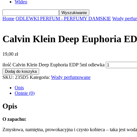
Wideo
Home
ODLEWKI PERFUM - PERFUMY DAMSKIE
Wody perfu
Calvin Klein Deep Euphoria E
19,00
zł
ilość Calvin Klein Deep Euphoria EDP 5ml odlewka
Dodaj do koszyka
SKU:
235D5
Kategoria:
Wody perfumowane
Opis
Opinie (0)
Opis
O zapachu:
Zmysłowa, namiętna, prowokacyjna i czysto kobieca – taka jest wo