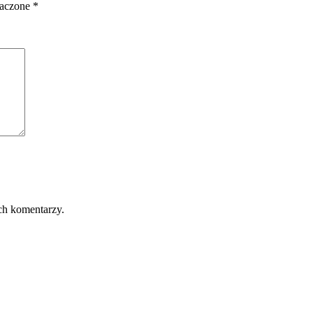
naczone
*
ch komentarzy.