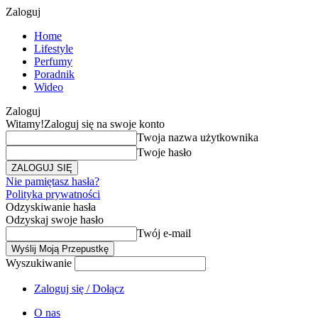
Zaloguj
Home
Lifestyle
Perfumy
Poradnik
Wideo
Zaloguj
Witamy!
Zaloguj się na swoje konto
Twoja nazwa użytkownika
Twoje hasło
Nie pamiętasz hasła?
Polityka prywatności
Odzyskiwanie hasła
Odzyskaj swoje hasło
Twój e-mail
Wyszukiwanie
Zaloguj się / Dołącz
O nas