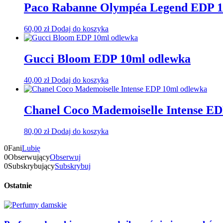
Paco Rabanne Olympéa Legend EDP 1
60,00
zł
Dodaj do koszyka
Gucci Bloom EDP 10ml odlewka
40,00
zł
Dodaj do koszyka
Chanel Coco Mademoiselle Intense E
80,00
zł
Dodaj do koszyka
0
Fani
Lubię
0
Obserwujący
Obserwuj
0
Subskrybujący
Subskrybuj
Ostatnie