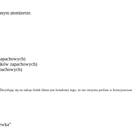
anym atomizerze.
 zapachowych)
ejków zapachowych)
apachowych)
. Decydując się na zakup fiolek klient jest świadomy tego, że nie otrzyma perfum w licencjono
lewka”