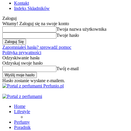
Kontakt
Indeks Składników
Zaloguj
Witamy! Zaloguj się na swoje konto
Twoja nazwa użytkownika
Twoje hasło
Zapomniałeś hasła? sprowadź pomoc
Polityka prywatności
Odzyskiwanie hasła
Odzyskaj swoje hasło
Twój e-mail
Hasło zostanie wysłane e-mailem.
Perfunio.pl
Home
Lifestyle
Perfumy
Poradnik