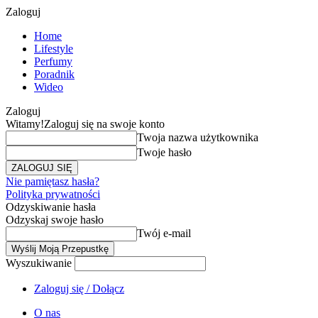
Zaloguj
Home
Lifestyle
Perfumy
Poradnik
Wideo
Zaloguj
Witamy!
Zaloguj się na swoje konto
Twoja nazwa użytkownika
Twoje hasło
Nie pamiętasz hasła?
Polityka prywatności
Odzyskiwanie hasła
Odzyskaj swoje hasło
Twój e-mail
Wyszukiwanie
Zaloguj się / Dołącz
O nas