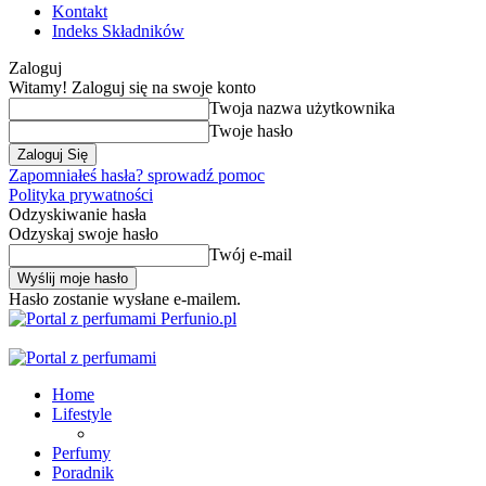
Kontakt
Indeks Składników
Zaloguj
Witamy! Zaloguj się na swoje konto
Twoja nazwa użytkownika
Twoje hasło
Zapomniałeś hasła? sprowadź pomoc
Polityka prywatności
Odzyskiwanie hasła
Odzyskaj swoje hasło
Twój e-mail
Hasło zostanie wysłane e-mailem.
Perfunio.pl
Home
Lifestyle
Perfumy
Poradnik