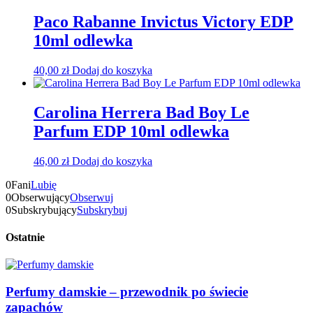
Paco Rabanne Invictus Victory EDP
10ml odlewka
40,00
zł
Dodaj do koszyka
Carolina Herrera Bad Boy Le
Parfum EDP 10ml odlewka
46,00
zł
Dodaj do koszyka
0
Fani
Lubię
0
Obserwujący
Obserwuj
0
Subskrybujący
Subskrybuj
Ostatnie
Perfumy damskie – przewodnik po świecie
zapachów