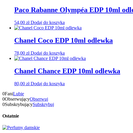
Paco Rabanne Olympéa EDP 10ml odl
54,00
zł
Dodaj do koszyka
Chanel Coco EDP 10ml odlewka
78,00
zł
Dodaj do koszyka
Chanel Chance EDP 10ml odlewka
80,00
zł
Dodaj do koszyka
0
Fani
Lubię
0
Obserwujący
Obserwuj
0
Subskrybujący
Subskrybuj
Ostatnie