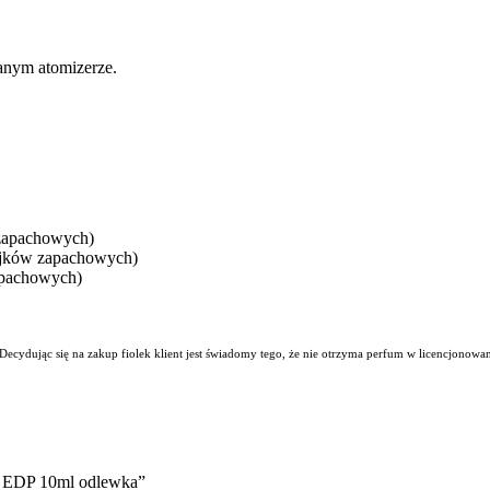
anym atomizerze.
 zapachowych)
ejków zapachowych)
apachowych)
. Decydując się na zakup fiolek klient jest świadomy tego, że nie otrzyma perfum w licencjono
nk EDP 10ml odlewka”