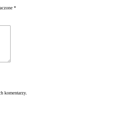
naczone
*
ch komentarzy.