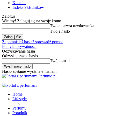
Kontakt
Indeks Składników
Zaloguj
Witamy! Zaloguj się na swoje konto
Twoja nazwa użytkownika
Twoje hasło
Zapomniałeś hasła? sprowadź pomoc
Polityka prywatności
Odzyskiwanie hasła
Odzyskaj swoje hasło
Twój e-mail
Hasło zostanie wysłane e-mailem.
Perfunio.pl
Home
Lifestyle
Perfumy
Poradnik