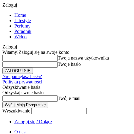
Zaloguj
Home
Lifestyle
Perfumy
Poradnik
Wideo
Zaloguj
Witamy!
Zaloguj się na swoje konto
Twoja nazwa użytkownika
Twoje hasło
Nie pamiętasz hasła?
Polityka prywatności
Odzyskiwanie hasła
Odzyskaj swoje hasło
Twój e-mail
Wyszukiwanie
Zaloguj się / Dołącz
O nas