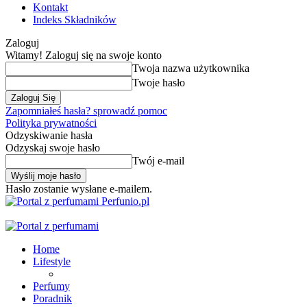
Kontakt
Indeks Składników
Zaloguj
Witamy! Zaloguj się na swoje konto
Twoja nazwa użytkownika
Twoje hasło
Zapomniałeś hasła? sprowadź pomoc
Polityka prywatności
Odzyskiwanie hasła
Odzyskaj swoje hasło
Twój e-mail
Hasło zostanie wysłane e-mailem.
Perfunio.pl
Home
Lifestyle
Perfumy
Poradnik