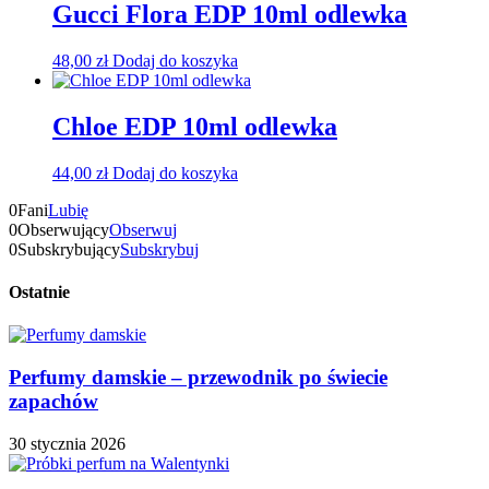
Gucci Flora EDP 10ml odlewka
48,00
zł
Dodaj do koszyka
Chloe EDP 10ml odlewka
44,00
zł
Dodaj do koszyka
0
Fani
Lubię
0
Obserwujący
Obserwuj
0
Subskrybujący
Subskrybuj
Ostatnie
Perfumy damskie – przewodnik po świecie
zapachów
30 stycznia 2026