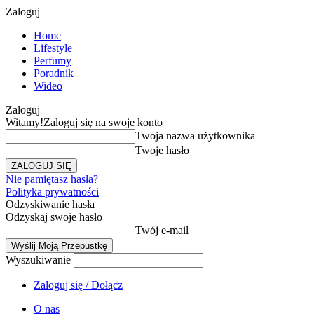
Zaloguj
Home
Lifestyle
Perfumy
Poradnik
Wideo
Zaloguj
Witamy!
Zaloguj się na swoje konto
Twoja nazwa użytkownika
Twoje hasło
Nie pamiętasz hasła?
Polityka prywatności
Odzyskiwanie hasła
Odzyskaj swoje hasło
Twój e-mail
Wyszukiwanie
Zaloguj się / Dołącz
O nas