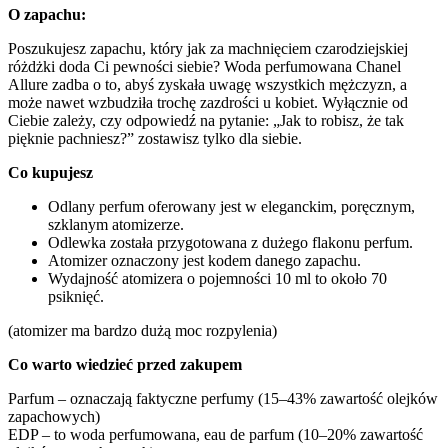
O zapachu:
Poszukujesz zapachu, który jak za machnięciem czarodziejskiej
różdżki doda Ci pewności siebie? Woda perfumowana Chanel
Allure zadba o to, abyś zyskała uwagę wszystkich mężczyzn, a
może nawet wzbudziła trochę zazdrości u kobiet. Wyłącznie od
Ciebie zależy, czy odpowiedź na pytanie: „Jak to robisz, że tak
pięknie pachniesz?” zostawisz tylko dla siebie.
Co kupujesz
Odlany perfum oferowany jest w eleganckim, poręcznym,
szklanym atomizerze.
Odlewka została przygotowana z dużego flakonu perfum.
Atomizer oznaczony jest kodem danego zapachu.
Wydajność atomizera o pojemności 10 ml to około 70
psiknięć.
(atomizer ma bardzo dużą moc rozpylenia)
Co warto wiedzieć przed zakupem
Parfum – oznaczają faktyczne perfumy (15–43% zawartość olejków
zapachowych)
EDP – to woda perfumowana, eau de parfum (10–20% zawartość