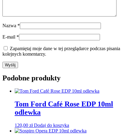
Nazwa
*
E-mail
*
Zapamiętaj moje dane w tej przeglądarce podczas pisania
kolejnych komentarzy.
Podobne produkty
Tom Ford Café Rose EDP 10ml
odlewka
120,00
zł
Dodaj do koszyka