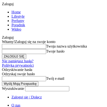
Zaloguj
Home
Lifestyle
Perfumy
Poradnik
Wideo
Zaloguj
Witamy!
Zaloguj się na swoje konto
Twoja nazwa użytkownika
Twoje hasło
Nie pamiętasz hasła?
Polityka prywatności
Odzyskiwanie hasła
Odzyskaj swoje hasło
Twój e-mail
Wyszukiwanie
Zaloguj się / Dołącz
O nas