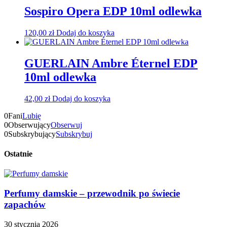
Sospiro Opera EDP 10ml odlewka
120,00
zł
Dodaj do koszyka
GUERLAIN Ambre Éternel EDP
10ml odlewka
42,00
zł
Dodaj do koszyka
0
Fani
Lubię
0
Obserwujący
Obserwuj
0
Subskrybujący
Subskrybuj
Ostatnie
Perfumy damskie – przewodnik po świecie
zapachów
30 stycznia 2026