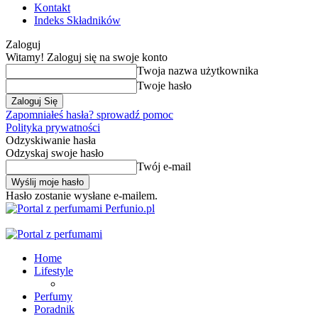
Kontakt
Indeks Składników
Zaloguj
Witamy! Zaloguj się na swoje konto
Twoja nazwa użytkownika
Twoje hasło
Zapomniałeś hasła? sprowadź pomoc
Polityka prywatności
Odzyskiwanie hasła
Odzyskaj swoje hasło
Twój e-mail
Hasło zostanie wysłane e-mailem.
Perfunio.pl
Home
Lifestyle
Perfumy
Poradnik