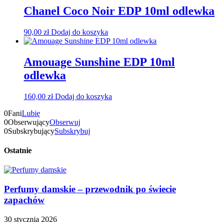
Chanel Coco Noir EDP 10ml odlewka
90,00
zł
Dodaj do koszyka
Amouage Sunshine EDP 10ml
odlewka
160,00
zł
Dodaj do koszyka
0
Fani
Lubię
0
Obserwujący
Obserwuj
0
Subskrybujący
Subskrybuj
Ostatnie
Perfumy damskie – przewodnik po świecie
zapachów
30 stycznia 2026