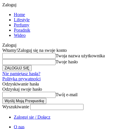
Zaloguj
Home
Lifestyle
Perfumy
Poradnik
Wideo
Zaloguj
Witamy!
Zaloguj się na swoje konto
Twoja nazwa użytkownika
Twoje hasło
Nie pamiętasz hasła?
Polityka prywatności
Odzyskiwanie hasła
Odzyskaj swoje hasło
Twój e-mail
Wyszukiwanie
Zaloguj się / Dołącz
O nas