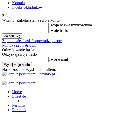
Kontakt
Indeks Składników
Zaloguj
Witamy! Zaloguj się na swoje konto
Twoja nazwa użytkownika
Twoje hasło
Zapomniałeś hasła? sprowadź pomoc
Polityka prywatności
Odzyskiwanie hasła
Odzyskaj swoje hasło
Twój e-mail
Hasło zostanie wysłane e-mailem.
Perfunio.pl
Home
Lifestyle
Perfumy
Poradnik