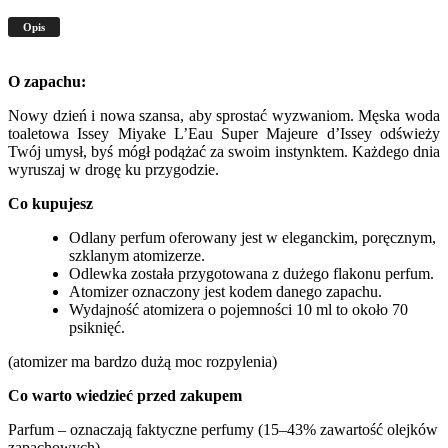
Opis
O zapachu:
Nowy dzień i nowa szansa, aby sprostać wyzwaniom. Męska woda
toaletowa Issey Miyake L’Eau Super Majeure d’Issey odświeży
Twój umysł, byś mógł podążać za swoim instynktem. Każdego dnia
wyruszaj w drogę ku przygodzie.
Co kupujesz
Odlany perfum oferowany jest w eleganckim, poręcznym,
szklanym atomizerze.
Odlewka została przygotowana z dużego flakonu perfum.
Atomizer oznaczony jest kodem danego zapachu.
Wydajność atomizera o pojemności 10 ml to około 70
psiknięć.
(atomizer ma bardzo dużą moc rozpylenia)
Co warto wiedzieć przed zakupem
Parfum – oznaczają faktyczne perfumy (15–43% zawartość olejków
zapachowych)