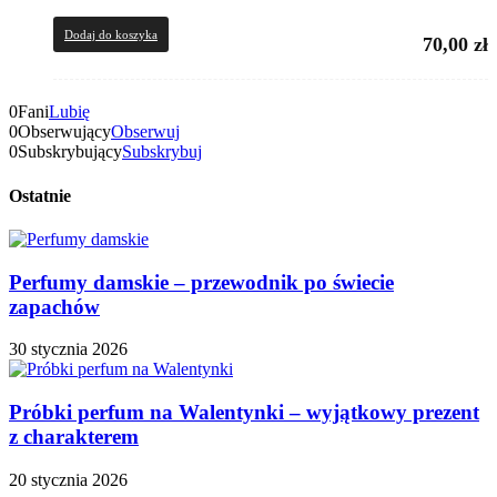
Dodaj do koszyka
70,00
zł
0
Fani
Lubię
0
Obserwujący
Obserwuj
0
Subskrybujący
Subskrybuj
Ostatnie
Perfumy damskie – przewodnik po świecie
zapachów
30 stycznia 2026
Próbki perfum na Walentynki – wyjątkowy prezent
z charakterem
20 stycznia 2026