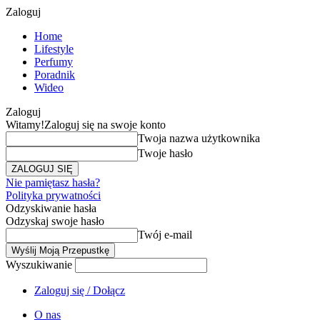
Zaloguj
Home
Lifestyle
Perfumy
Poradnik
Wideo
Zaloguj
Witamy!
Zaloguj się na swoje konto
Twoja nazwa użytkownika
Twoje hasło
Nie pamiętasz hasła?
Polityka prywatności
Odzyskiwanie hasła
Odzyskaj swoje hasło
Twój e-mail
Wyszukiwanie
Zaloguj się / Dołącz
O nas