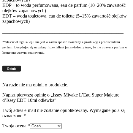
EDP – to woda perfumowana, eau de parfum (10–20% zawartość
olejków zapachowych)
EDT – woda toaletowa, eau de toilette (5–15% zawartość olejków
zapachowych)
___________________________________________________
*Właściciel tego sklepu nie jest w żaden sposób związany z produkcją i producentami
perfum. Decydując się na zakup fiolek klient jest świadomy tego, że nie otrzyma perfum w
licencjonowanym opakowaniu.
Opinie
Na razie nie ma opinii o produkcie.
Napisz pierwszą opinię o „Issey Miyake L’Eau Super Majeure
d’Issey EDT 10ml odlewka”
Twój adres e-mail nie zostanie opublikowany.
Wymagane pola są
oznaczone
*
Twoja ocena
*