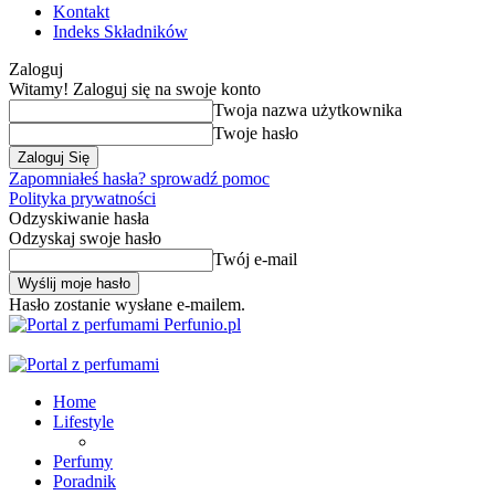
Kontakt
Indeks Składników
Zaloguj
Witamy! Zaloguj się na swoje konto
Twoja nazwa użytkownika
Twoje hasło
Zapomniałeś hasła? sprowadź pomoc
Polityka prywatności
Odzyskiwanie hasła
Odzyskaj swoje hasło
Twój e-mail
Hasło zostanie wysłane e-mailem.
Perfunio.pl
Home
Lifestyle
Perfumy
Poradnik