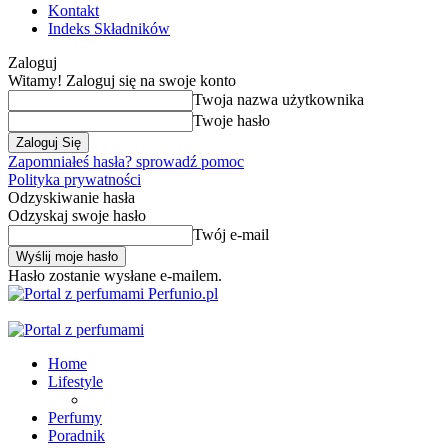
Kontakt
Indeks Składników
Zaloguj
Witamy! Zaloguj się na swoje konto
Twoja nazwa użytkownika
Twoje hasło
Zapomniałeś hasła? sprowadź pomoc
Polityka prywatności
Odzyskiwanie hasła
Odzyskaj swoje hasło
Twój e-mail
Hasło zostanie wysłane e-mailem.
Perfunio.pl
Home
Lifestyle
Perfumy
Poradnik