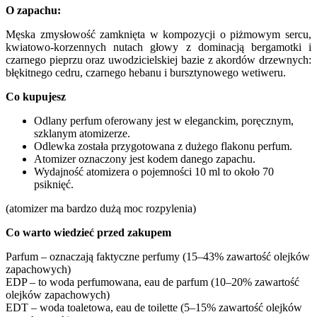
O zapachu:
Męska zmysłowość zamknięta w kompozycji o piżmowym sercu,
kwiatowo-korzennych nutach głowy z dominacją bergamotki i
czarnego pieprzu oraz uwodzicielskiej bazie z akordów drzewnych:
błękitnego cedru, czarnego hebanu i bursztynowego wetiweru.
Co kupujesz
Odlany perfum oferowany jest w eleganckim, poręcznym,
szklanym atomizerze.
Odlewka została przygotowana z dużego flakonu perfum.
Atomizer oznaczony jest kodem danego zapachu.
Wydajność atomizera o pojemności 10 ml to około 70
psiknięć.
(atomizer ma bardzo dużą moc rozpylenia)
Co warto wiedzieć przed zakupem
Parfum – oznaczają faktyczne perfumy (15–43% zawartość olejków
zapachowych)
EDP – to woda perfumowana, eau de parfum (10–20% zawartość
olejków zapachowych)
EDT – woda toaletowa, eau de toilette (5–15% zawartość olejków