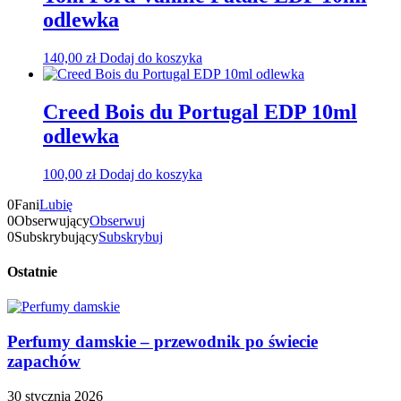
odlewka
140,00
zł
Dodaj do koszyka
Creed Bois du Portugal EDP 10ml
odlewka
100,00
zł
Dodaj do koszyka
0
Fani
Lubię
0
Obserwujący
Obserwuj
0
Subskrybujący
Subskrybuj
Ostatnie
Perfumy damskie – przewodnik po świecie
zapachów
30 stycznia 2026