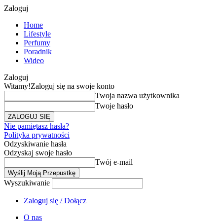
Zaloguj
Home
Lifestyle
Perfumy
Poradnik
Wideo
Zaloguj
Witamy!
Zaloguj się na swoje konto
Twoja nazwa użytkownika
Twoje hasło
Nie pamiętasz hasła?
Polityka prywatności
Odzyskiwanie hasła
Odzyskaj swoje hasło
Twój e-mail
Wyszukiwanie
Zaloguj się / Dołącz
O nas