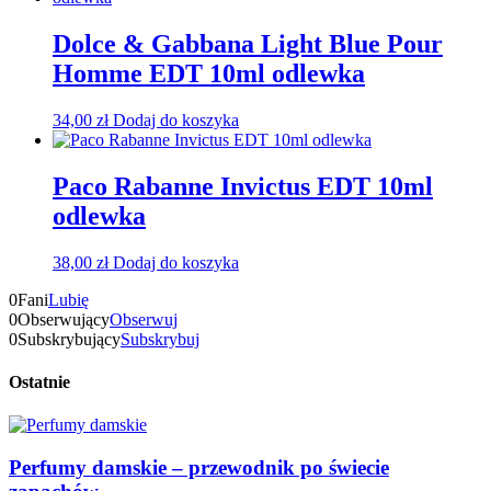
Dolce & Gabbana Light Blue Pour
Homme EDT 10ml odlewka
34,00
zł
Dodaj do koszyka
Paco Rabanne Invictus EDT 10ml
odlewka
38,00
zł
Dodaj do koszyka
0
Fani
Lubię
0
Obserwujący
Obserwuj
0
Subskrybujący
Subskrybuj
Ostatnie
Perfumy damskie – przewodnik po świecie