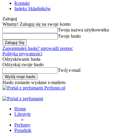
Kontakt
Indeks Składników
Zaloguj
Witamy! Zaloguj się na swoje konto
Twoja nazwa użytkownika
Twoje hasło
Zapomniałeś hasła? sprowadź pomoc
Polityka prywatności
Odzyskiwanie hasła
Odzyskaj swoje hasło
Twój e-mail
Hasło zostanie wysłane e-mailem.
Perfunio.pl
Home
Lifestyle
Perfumy
Poradnik