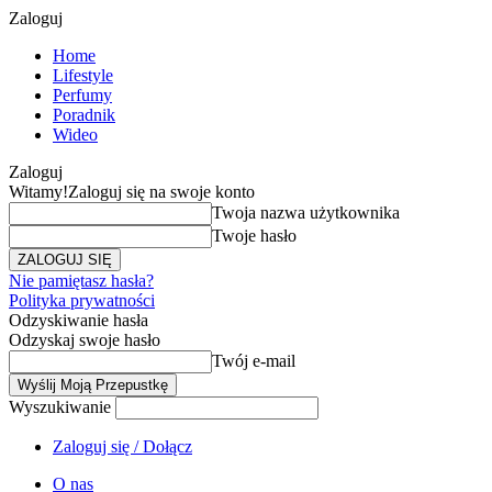
Zaloguj
Home
Lifestyle
Perfumy
Poradnik
Wideo
Zaloguj
Witamy!
Zaloguj się na swoje konto
Twoja nazwa użytkownika
Twoje hasło
Nie pamiętasz hasła?
Polityka prywatności
Odzyskiwanie hasła
Odzyskaj swoje hasło
Twój e-mail
Wyszukiwanie
Zaloguj się / Dołącz
O nas