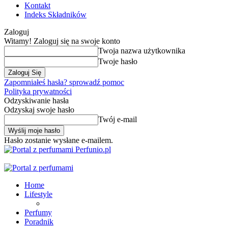
Kontakt
Indeks Składników
Zaloguj
Witamy! Zaloguj się na swoje konto
Twoja nazwa użytkownika
Twoje hasło
Zapomniałeś hasła? sprowadź pomoc
Polityka prywatności
Odzyskiwanie hasła
Odzyskaj swoje hasło
Twój e-mail
Hasło zostanie wysłane e-mailem.
Perfunio.pl
Home
Lifestyle
Perfumy
Poradnik