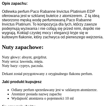
Opis zapachu:
Odlewka perfum Paco Rabanne Invictus Platinium EDP
oferowana jest w szklanej butelce z atomizerem. Z tą ideą
stworzono męską wodę perfumowaną Paco Rabanne
Invictus Platinum. To kompozycja dla tych, którzy zawsze
podejmują wyzwania i nie cofają się przed nimi, dopóki nie
wygrają. Koktajl czystej mocy i elegancji kryje się w
kultowym flakonie, który zachwyca od pierwszego wejrzenia.
Nuty zapachowe:
Nuty głowy: absynt, grejpfrut.
Nuty serca: lawenda, mięta.
Nuty bazy: cyprys, paczula.
Dekant został przygotowany z oryginalnego flakonu perfum.
Jaki produkt kupujesz
Odlany perfum sprzedawany jest w szklanym atomizerze.
Atomizer posiada nazwę zapachu
Wydajność atomizera o pojemności 10 ml