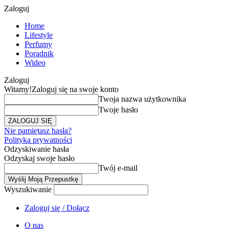
Zaloguj
Home
Lifestyle
Perfumy
Poradnik
Wideo
Zaloguj
Witamy!
Zaloguj się na swoje konto
Twoja nazwa użytkownika
Twoje hasło
Nie pamiętasz hasła?
Polityka prywatności
Odzyskiwanie hasła
Odzyskaj swoje hasło
Twój e-mail
Wyszukiwanie
Zaloguj się / Dołącz
O nas