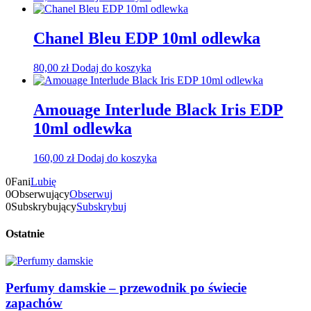
Chanel Bleu EDP 10ml odlewka
80,00
zł
Dodaj do koszyka
Amouage Interlude Black Iris EDP
10ml odlewka
160,00
zł
Dodaj do koszyka
0
Fani
Lubię
0
Obserwujący
Obserwuj
0
Subskrybujący
Subskrybuj
Ostatnie
Perfumy damskie – przewodnik po świecie
zapachów