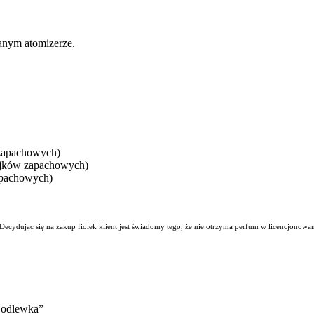
anym atomizerze.
 zapachowych)
ejków zapachowych)
apachowych)
. Decydując się na zakup fiolek klient jest świadomy tego, że nie otrzyma perfum w licencjono
 odlewka”