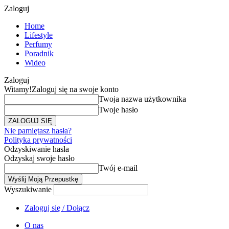
Zaloguj
Home
Lifestyle
Perfumy
Poradnik
Wideo
Zaloguj
Witamy!
Zaloguj się na swoje konto
Twoja nazwa użytkownika
Twoje hasło
Nie pamiętasz hasła?
Polityka prywatności
Odzyskiwanie hasła
Odzyskaj swoje hasło
Twój e-mail
Wyszukiwanie
Zaloguj się / Dołącz
O nas