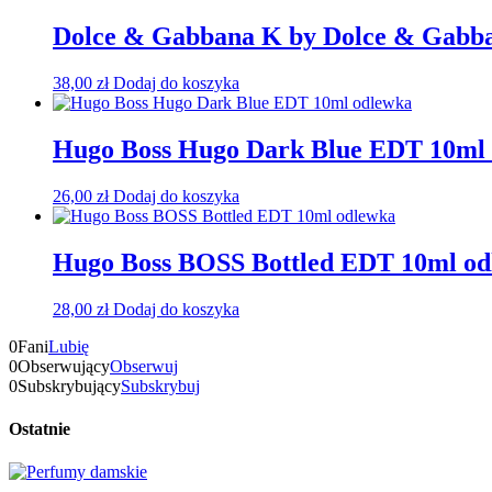
Dolce & Gabbana K by Dolce & Gabb
38,00
zł
Dodaj do koszyka
Hugo Boss Hugo Dark Blue EDT 10ml
26,00
zł
Dodaj do koszyka
Hugo Boss BOSS Bottled EDT 10ml o
28,00
zł
Dodaj do koszyka
0
Fani
Lubię
0
Obserwujący
Obserwuj
0
Subskrybujący
Subskrybuj
Ostatnie