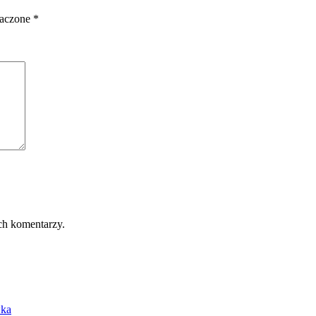
naczone
*
ch komentarzy.