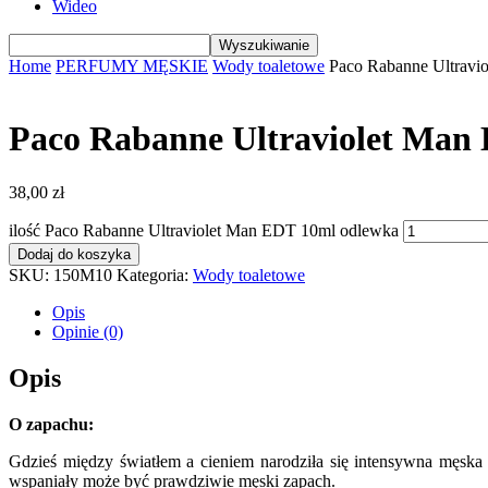
Wideo
Home
PERFUMY MĘSKIE
Wody toaletowe
Paco Rabanne Ultravi
Paco Rabanne Ultraviolet Man
38,00
zł
ilość Paco Rabanne Ultraviolet Man EDT 10ml odlewka
Dodaj do koszyka
SKU:
150M10
Kategoria:
Wody toaletowe
Opis
Opinie (0)
Opis
O zapachu:
Gdzieś między światłem a cieniem narodziła się intensywna męska
wspaniały może być prawdziwie męski zapach.