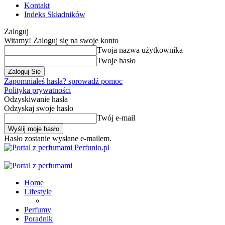
Kontakt
Indeks Składników
Zaloguj
Witamy! Zaloguj się na swoje konto
Twoja nazwa użytkownika
Twoje hasło
Zapomniałeś hasła? sprowadź pomoc
Polityka prywatności
Odzyskiwanie hasła
Odzyskaj swoje hasło
Twój e-mail
Hasło zostanie wysłane e-mailem.
Perfunio.pl
Home
Lifestyle
Perfumy
Poradnik