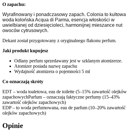
O zapachu:
Wyrafinowany i ponadczasowy zapach. Colonia to kultowa
woda kolońska Acqua di Parma, esencja włoskości w
uwielbianej od dziesięcioleci, harmonijnej mieszance nut
owoców cytrusowych.
Dekant został przygotowany z oryginalnego flakonu perfum.
Jaki produkt kupujesz
Odlany perfum sprzedawany jest w szklanym atomizerze.
Atomizer posiada nazwę zapachu
Wydajność atomizera o pojemności 5 ml
Co oznaczają skróty
EDT – woda toaletowa, eau de toilette (5–15% zawartość olejków
zapachowychParfum – oznaczają faktyczne perfumy (15–43%
zawartość olejków zapachowych)
EDP – to woda perfumowana, eau de parfum (10–20% zawartość
olejków zapachowych)
Opinie