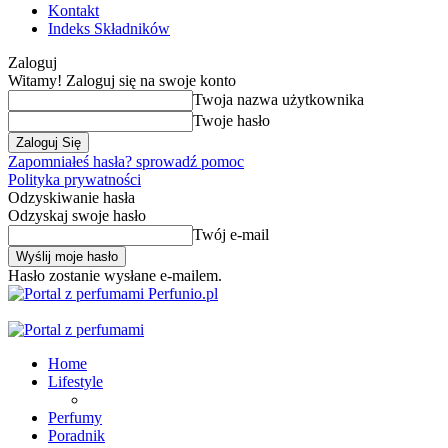
Kontakt
Indeks Składników
Zaloguj
Witamy! Zaloguj się na swoje konto
Twoja nazwa użytkownika
Twoje hasło
Zapomniałeś hasła? sprowadź pomoc
Polityka prywatności
Odzyskiwanie hasła
Odzyskaj swoje hasło
Twój e-mail
Hasło zostanie wysłane e-mailem.
Perfunio.pl
Home
Lifestyle
Perfumy
Poradnik