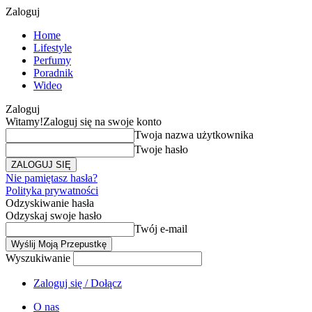
Zaloguj
Home
Lifestyle
Perfumy
Poradnik
Wideo
Zaloguj
Witamy!
Zaloguj się na swoje konto
Twoja nazwa użytkownika
Twoje hasło
Nie pamiętasz hasła?
Polityka prywatności
Odzyskiwanie hasła
Odzyskaj swoje hasło
Twój e-mail
Wyszukiwanie
Zaloguj się / Dołącz
O nas