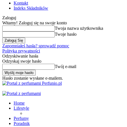
Kontakt
Indeks Składników
Zaloguj
Witamy! Zaloguj się na swoje konto
Twoja nazwa użytkownika
Twoje hasło
Zapomniałeś hasła? sprowadź pomoc
Polityka prywatności
Odzyskiwanie hasła
Odzyskaj swoje hasło
Twój e-mail
Hasło zostanie wysłane e-mailem.
Perfunio.pl
Home
Lifestyle
Perfumy
Poradnik