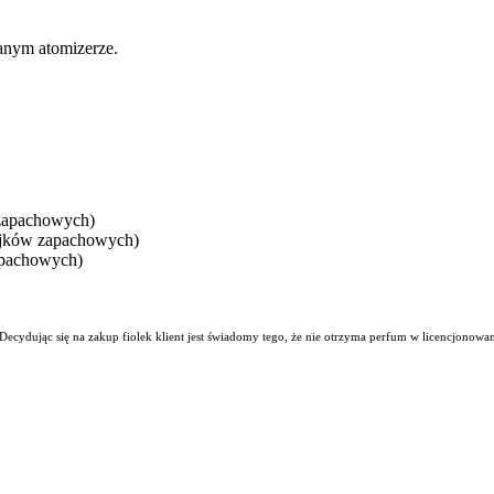
anym atomizerze.
 zapachowych)
ejków zapachowych)
apachowych)
. Decydując się na zakup fiolek klient jest świadomy tego, że nie otrzyma perfum w licencjono