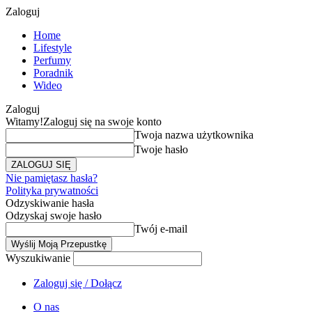
Zaloguj
Home
Lifestyle
Perfumy
Poradnik
Wideo
Zaloguj
Witamy!
Zaloguj się na swoje konto
Twoja nazwa użytkownika
Twoje hasło
Nie pamiętasz hasła?
Polityka prywatności
Odzyskiwanie hasła
Odzyskaj swoje hasło
Twój e-mail
Wyszukiwanie
Zaloguj się / Dołącz
O nas