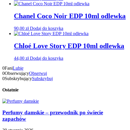
Chanel Coco Noir EDP 10ml odlewka
90,00
zł
Dodaj do koszyka
Chloé Love Story EDP 10ml odlewka
44,00
zł
Dodaj do koszyka
0
Fani
Lubię
0
Obserwujący
Obserwuj
0
Subskrybujący
Subskrybuj
Ostatnie
Perfumy damskie – przewodnik po świecie
zapachów