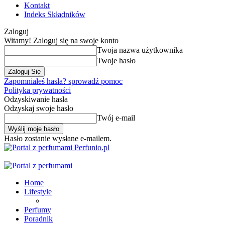
Kontakt
Indeks Składników
Zaloguj
Witamy! Zaloguj się na swoje konto
Twoja nazwa użytkownika
Twoje hasło
Zapomniałeś hasła? sprowadź pomoc
Polityka prywatności
Odzyskiwanie hasła
Odzyskaj swoje hasło
Twój e-mail
Hasło zostanie wysłane e-mailem.
Perfunio.pl
Home
Lifestyle
Perfumy
Poradnik