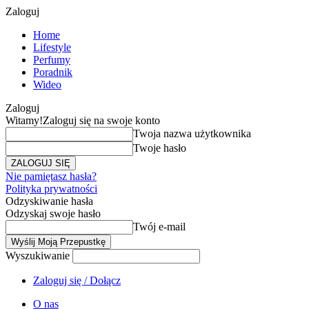
Zaloguj
Home
Lifestyle
Perfumy
Poradnik
Wideo
Zaloguj
Witamy!
Zaloguj się na swoje konto
Twoja nazwa użytkownika
Twoje hasło
Nie pamiętasz hasła?
Polityka prywatności
Odzyskiwanie hasła
Odzyskaj swoje hasło
Twój e-mail
Wyszukiwanie
Zaloguj się / Dołącz
O nas