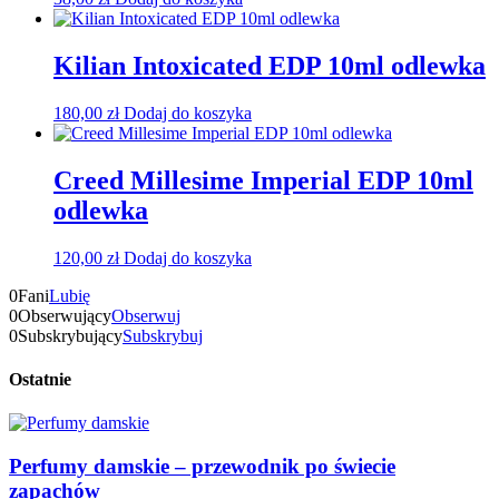
Kilian Intoxicated EDP 10ml odlewka
180,00
zł
Dodaj do koszyka
Creed Millesime Imperial EDP 10ml
odlewka
120,00
zł
Dodaj do koszyka
0
Fani
Lubię
0
Obserwujący
Obserwuj
0
Subskrybujący
Subskrybuj
Ostatnie
Perfumy damskie – przewodnik po świecie
zapachów