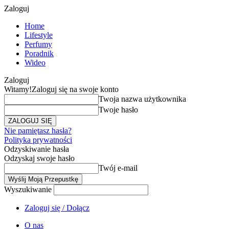
Zaloguj
Home
Lifestyle
Perfumy
Poradnik
Wideo
Zaloguj
Witamy!
Zaloguj się na swoje konto
Twoja nazwa użytkownika
Twoje hasło
Nie pamiętasz hasła?
Polityka prywatności
Odzyskiwanie hasła
Odzyskaj swoje hasło
Twój e-mail
Wyszukiwanie
Zaloguj się / Dołącz
O nas