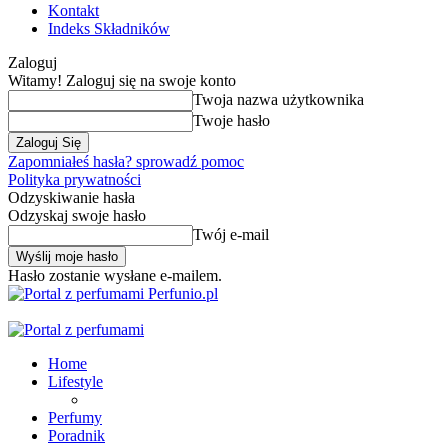
Kontakt
Indeks Składników
Zaloguj
Witamy! Zaloguj się na swoje konto
Twoja nazwa użytkownika
Twoje hasło
Zapomniałeś hasła? sprowadź pomoc
Polityka prywatności
Odzyskiwanie hasła
Odzyskaj swoje hasło
Twój e-mail
Hasło zostanie wysłane e-mailem.
Perfunio.pl
Home
Lifestyle
Perfumy
Poradnik